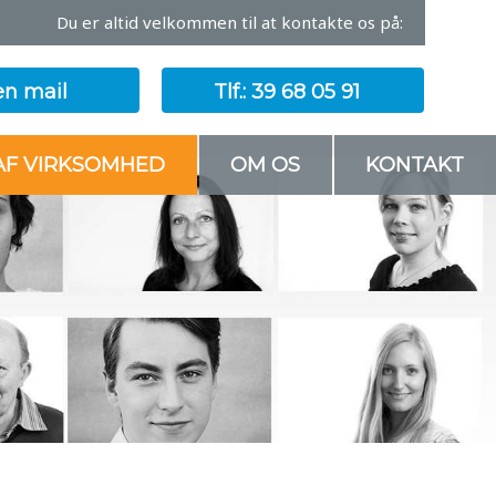
Du er altid velkommen til at kontakte os på:​
en mail
Tlf.: 39 68 05 91​
AF VIRKSOMHED
OM OS
KONTAKT