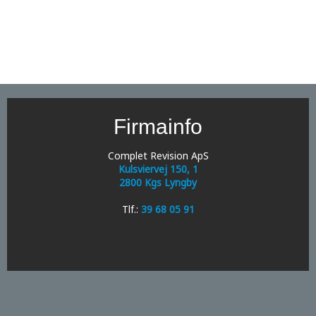
Firmainfo
Complet Revision ApS
Kulsviervej 150, 1
2800 Kgs Lyngby
Tlf.:
39 68 05 91