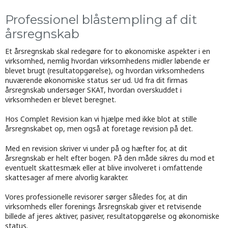
Professionel blåstempling af dit
årsregnskab
Et årsregnskab skal redegøre for to økonomiske aspekter i en
virksomhed, nemlig hvordan virksomhedens midler løbende er
blevet brugt (resultatopgørelse), og hvordan virksomhedens
nuværende økonomiske status ser ud. Ud fra dit firmas
årsregnskab undersøger SKAT, hvordan overskuddet i
virksomheden er blevet beregnet.
Hos Complet Revision kan vi hjælpe med ikke blot at stille
årsregnskabet op, men også at foretage revision på det.​
Med en revision skriver vi under på og hæfter for, at dit
årsregnskab er helt efter bogen. På den måde sikres du mod et
eventuelt skattesmæk eller at blive involveret i omfattende
skattesager af mere alvorlig karakter.
Vores professionelle revisorer sørger således for, at din
virksomheds eller forenings årsregnskab giver et retvisende
billede af jeres aktiver, pasiver, resultatopgørelse og økonomiske
status.​