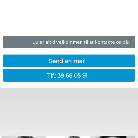
Du er altid velkommen til at kontakte os på:​
​Send en mail
Tlf.: 39 68 05 91​